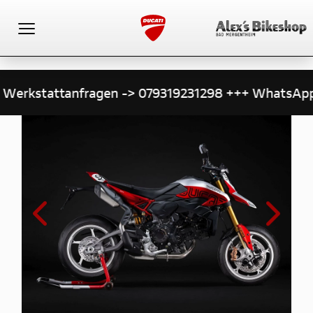
Toggle navigation
erkstattanfragen -> 079319231298 +++ WhatsApp f